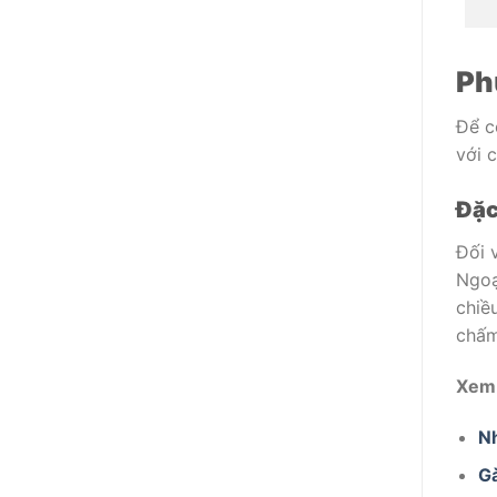
Ph
Để c
với 
Đặc
Đối 
Ngoạ
chiề
chấm
Xem
Nh
Gà