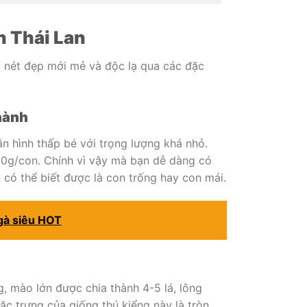
h Thái Lan
 nét đẹp mới mẻ và độc lạ qua các đặc
thành
n hình thấp bé với trọng lượng khá nhỏ.
50g/con. Chính vì vậy mà bạn dễ dàng có
 có thể biết được là con trống hay con mái.
 gà siêu HOT
, mào lớn được chia thành 4-5 lá, lông
ặc trưng của giống thú kiểng này là tròn,