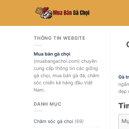
Skip
to
content
THÔNG TIN WEBSITE
Mua bán gà chọi
(muabangachoi.com) chuyên
cung cấp thông tin các giống
gà chọi, mua bán gà đá, chăm
Gà t
sóc chiến kê hàng đầu Việt
ngắ
Nam.
đẹp 
DANH MỤC
Tì
Mụ
Chăm sóc gà chọi
(69)