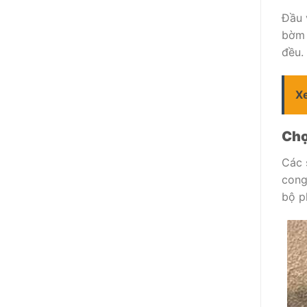
Đầu 
bờm 
đều.
X
Chọ
Các 
cong
bộ p