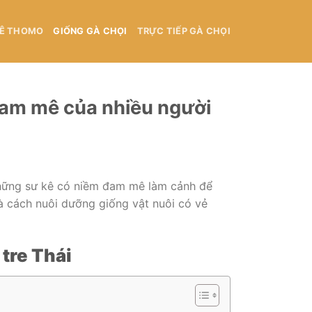
KÊ THOMO
GIỐNG GÀ CHỌI
TRỰC TIẾP GÀ CHỌI
đam mê của nhiều người
hững sư kê có niềm đam mê làm cảnh để
à cách nuôi dưỡng giống vật nuôi có vẻ
tre Thái