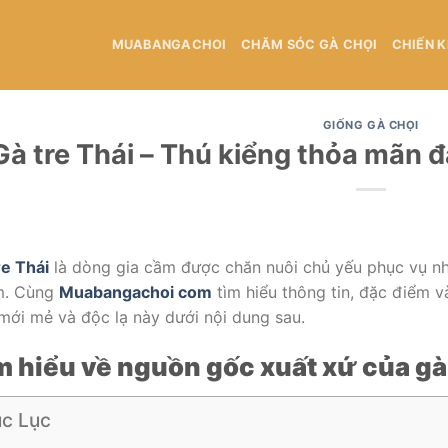
MUABANGACHOI
CHĂM SÓC GÀ CHỌI
CHIẾN 
GIỐNG GÀ CHỌI
Gà tre Thái – Thú kiểng thỏa mãn 
re Thái
là dòng gia cầm được chăn nuôi chủ yếu phục vụ n
m. Cùng
Muabangachoi com
tìm hiểu thông tin, đặc điểm v
mới mẻ và độc lạ này dưới nội dung sau.
m hiểu về nguồn gốc xuất xứ của gà 
c Lục