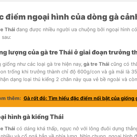
c điểm ngoại hình của dòng gà cản
re Thái
đang được nhiều người ưa chuộng bởi ngoại hình có
 sau:
ng lượng của gà tre Thái ở giai đoạn trưởng 
 giống như các loại gà tre hiện nay,
gà tre Thái
cũng có thâ
con trống khi trưởng thành chỉ độ 600g/con và gà mái là 3
nhận dạng loại thú kiểng 2 chân này qua vẻ bề ngoài và còn
em thêm:
Gà rốt đỏ: Tìm hiểu đặc điểm nổi bật của giống
ại hình gà kiểng Thái
re Thái
có dáng khá thấp, ngực nở với lông đuôi dựng thẳng
nhiều và cổ ngả hẳn về phía lưng. Nhìn chung, ngoại hình đ