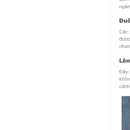
ngắn
Đuô
Các 
được
nhưn
Lôn
Đây 
khôn
cảnh