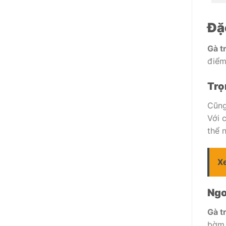
Đặ
Gà t
điểm
Trọ
Cũng
Với 
thể 
X
Ngo
Gà t
bờm 