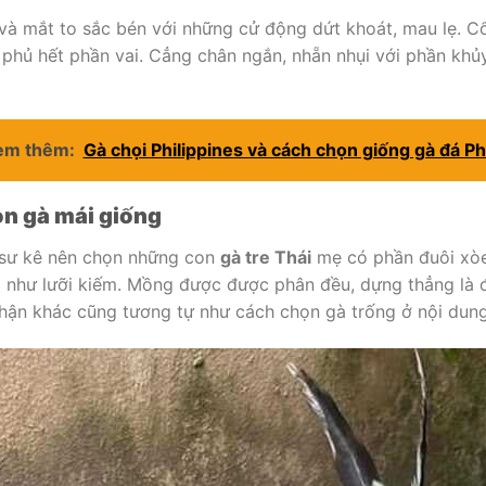
và mắt to sắc bén với những cử động dứt khoát, mau lẹ. Cổ
phủ hết phần vai. Cẳng chân ngắn, nhẵn nhụi với phần khủ
em thêm:
Gà chọi Philippines và cách chọn giống gà đá Phi
n gà mái giống
sư kê nên chọn những con
gà tre Thái
mẹ có phần đuôi xòe
 như lưỡi kiếm. Mồng được được phân đều, dựng thẳng là đặ
hận khác cũng tương tự như cách chọn gà trống ở nội dung