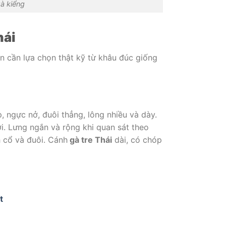
gà kiểng
hái
n cần lựa chọn thật kỹ từ khâu đúc giống
 ngực nở, đuôi thẳng, lông nhiều và dày.
ợi. Lưng ngắn và rộng khi quan sát theo
 cổ và đuôi. Cánh
gà tre Thái
dài, có chóp
t