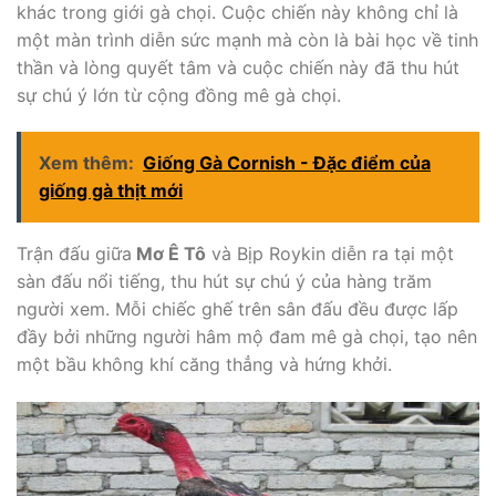
khác trong giới gà chọi. Cuộc chiến này không chỉ là
một màn trình diễn sức mạnh mà còn là bài học về tinh
thần và lòng quyết tâm và cuộc chiến này đã thu hút
sự chú ý lớn từ cộng đồng mê gà chọi.
Xem thêm:
Giống Gà Cornish - Đặc điểm của
giống gà thịt mới
Trận đấu giữa
Mơ Ê Tô
và Bịp Roykin diễn ra tại một
sàn đấu nổi tiếng, thu hút sự chú ý của hàng trăm
người xem. Mỗi chiếc ghế trên sân đấu đều được lấp
đầy bởi những người hâm mộ đam mê gà chọi, tạo nên
một bầu không khí căng thẳng và hứng khởi.