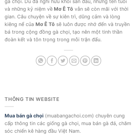
gà chọi. Dù đã nghỉ hưu khỏi sân đấu, nhưng tên tuổi
và những kỷ niệm về
Mơ Ê Tô
vẫn sẽ còn mãi với thời
gian.
Câu chuyện về sự kiên trì, dũng cảm và lòng
kiêng nể của
Mơ Ê Tô
sẽ luôn được nhớ đến và truyền
bá trong cộng đồng gà chọi, tạo nên một tinh thần
đoàn kết và tôn trọng trong mỗi trận đấu.
THÔNG TIN WEBSITE
Mua bán gà chọi
(muabangachoi.com) chuyên cung
cấp thông tin các giống gà chọi, mua bán gà đá, chăm
sóc chiến kê hàng đầu Việt Nam.