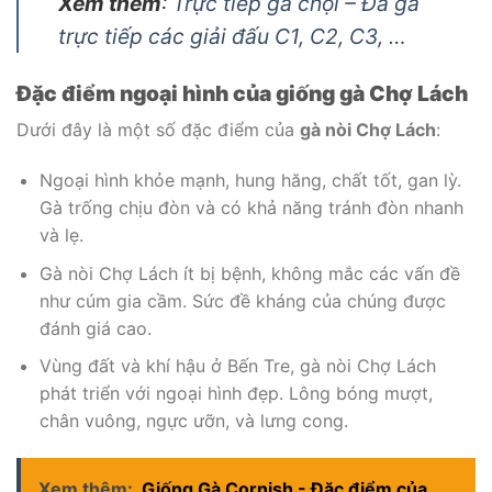
Xem thêm
:
Trực tiếp gà chọi – Đá gà
trực tiếp các giải đấu C1, C2, C3, …
Đặc điểm ngoại hình của giống gà Chợ Lách
Dưới đây là một số đặc điểm của
gà nòi Chợ Lách
:
Ngoại hình khỏe mạnh, hung hăng, chất tốt, gan lỳ.
Gà trống chịu đòn và có khả năng tránh đòn nhanh
và lẹ.
Gà nòi Chợ Lách ít bị bệnh, không mắc các vấn đề
như cúm gia cầm. Sức đề kháng của chúng được
đánh giá cao.
Vùng đất và khí hậu ở Bến Tre, gà nòi Chợ Lách
phát triển với ngoại hình đẹp. Lông bóng mượt,
chân vuông, ngực ưỡn, và lưng cong.
Xem thêm:
Giống Gà Cornish - Đặc điểm của