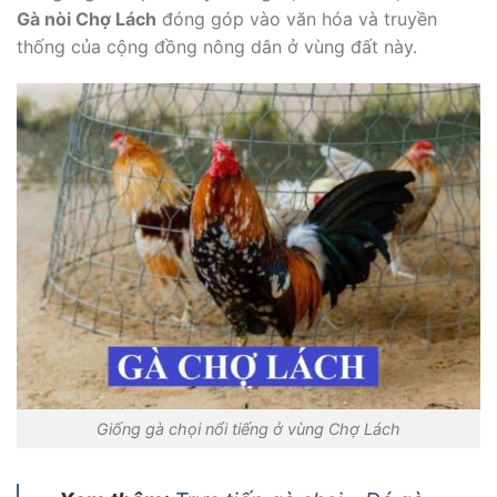
Gà nòi Chợ Lách
đóng góp vào văn hóa và truyền
thống của cộng đồng nông dân ở vùng đất này.
Giống gà chọi nổi tiếng ở vùng Chợ Lách