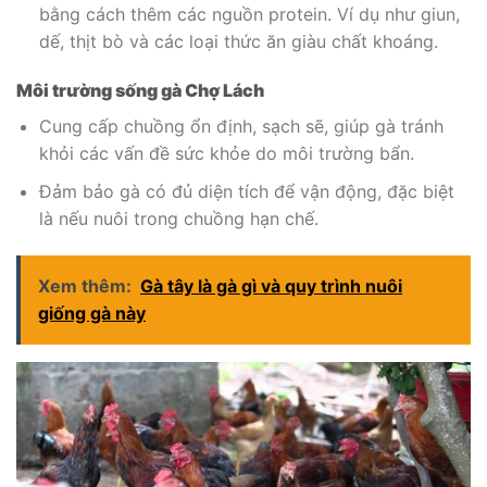
bằng cách thêm các nguồn protein. Ví dụ như giun,
dế, thịt bò và các loại thức ăn giàu chất khoáng.
Môi trường sống gà Chợ Lách
Cung cấp chuồng ổn định, sạch sẽ, giúp gà tránh
khỏi các vấn đề sức khỏe do môi trường bẩn.
Đảm bảo gà có đủ diện tích để vận động, đặc biệt
là nếu nuôi trong chuồng hạn chế.
Xem thêm:
Gà tây là gà gì và quy trình nuôi
giống gà này