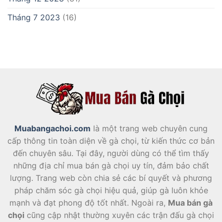
Tháng 7 2023
(16)
Muabangachoi.com
là một trang web chuyên cung
cấp thông tin toàn diện về gà chọi, từ kiến thức cơ bản
đến chuyên sâu. Tại đây, người dùng có thể tìm thấy
những địa chỉ mua bán gà chọi uy tín, đảm bảo chất
lượng. Trang web còn chia sẻ các bí quyết và phương
pháp chăm sóc gà chọi hiệu quả, giúp gà luôn khỏe
mạnh và đạt phong độ tốt nhất. Ngoài ra,
Mua bán gà
chọi
cũng cập nhật thường xuyên các trận đấu gà chọi