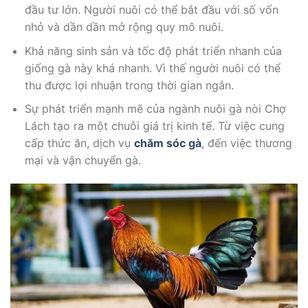
đầu tư lớn. Người nuôi có thể bắt đầu với số vốn
nhỏ và dần dần mở rộng quy mô nuôi.
Khả năng sinh sản và tốc độ phát triển nhanh của
giống gà này khá nhanh. Vì thế người nuôi có thể
thu được lợi nhuận trong thời gian ngắn.
Sự phát triển mạnh mẽ của ngành nuôi gà nòi Chợ
Lách tạo ra một chuỗi giá trị kinh tế. Từ việc cung
cấp thức ăn, dịch vụ
chăm sóc gà
, đến việc thương
mại và vận chuyển gà.