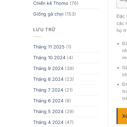
Chiến kê Thomo
(76)
Giống gà chọi
(153)
Đặc 
các 
LƯU TRỮ
họ t
Đặ
Tháng 11 2025
(1)
nh
Tháng 10 2024
(4)
m
Gà
Tháng 9 2024
(39)
ch
Tháng 8 2024
(23)
Đô
Tháng 7 2024
(21)
tr
tr
Tháng 6 2024
(8)
Tháng 5 2024
(29)
X
Tháng 4 2024
(47)