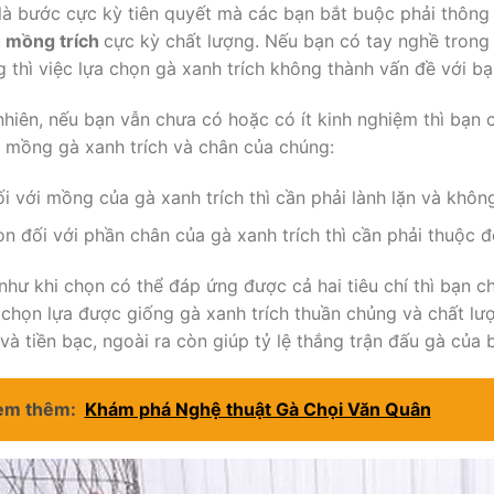
là bước cực kỳ tiên quyết mà các bạn bắt buộc phải thông
 mồng trích
cực kỳ chất lượng. Nếu bạn có tay nghề trong
g thì việc lựa chọn gà xanh trích không thành vấn đề với bạ
nhiên, nếu bạn vẫn chưa có hoặc có ít kinh nghiệm thì bạn 
 mồng gà xanh trích và chân của chúng:
i với mồng của gà xanh trích thì cần phải lành lặn và không 
n đối với phần chân của gà xanh trích thì cần phải thuộc đ
như khi chọn có thể đáp ứng được cả hai tiêu chí thì bạn ch
 chọn lựa được giống gà xanh trích thuần chủng và chất lượ
và tiền bạc, ngoài ra còn giúp tỷ lệ thắng trận đấu gà của 
em thêm:
Khám phá Nghệ thuật Gà Chọi Văn Quân