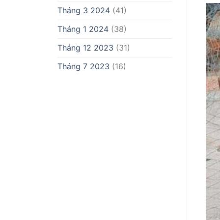
Tháng 3 2024
(41)
Tháng 1 2024
(38)
Tháng 12 2023
(31)
Tháng 7 2023
(16)