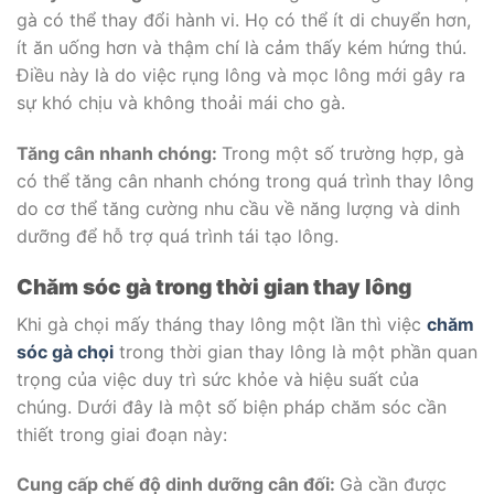
gà có thể thay đổi hành vi. Họ có thể ít di chuyển hơn,
ít ăn uống hơn và thậm chí là cảm thấy kém hứng thú.
Điều này là do việc rụng lông và mọc lông mới gây ra
sự khó chịu và không thoải mái cho gà.
Tăng cân nhanh chóng:
T
rong một số trường hợp, gà
có thể tăng cân nhanh chóng trong quá trình thay lông
do cơ thể tăng cường nhu cầu về năng lượng và dinh
dưỡng để hỗ trợ quá trình tái tạo lông.
Chăm sóc gà trong thời gian thay lông
Khi gà chọi mấy tháng thay lông một lần thì việc
chăm
sóc gà chọi
trong thời gian thay lông là một phần quan
trọng của việc duy trì sức khỏe và hiệu suất của
chúng. Dưới đây là một số biện pháp chăm sóc cần
thiết trong giai đoạn này:
Cung cấp chế độ dinh dưỡng cân đối:
Gà cần được