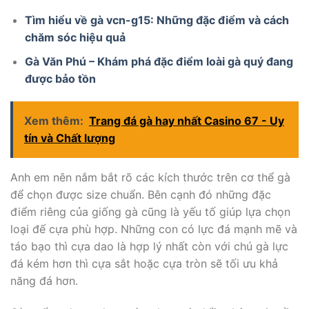
Tìm hiểu về gà vcn-g15: Những đặc điểm và cách
chăm sóc hiệu quả
Gà Văn Phú – Khám phá đặc điểm loài gà quý đang
được bảo tồn
Xem thêm:
Trang đá gà hay nhất Casino 67 - Uy
tín và Chất lượng
Anh em nên nắm bắt rõ các kích thước trên cơ thể gà
để chọn được size chuẩn. Bên cạnh đó những đặc
điểm riêng của giống gà cũng là yếu tố giúp lựa chọn
loại đế cựa phù hợp. Những con có lực đá mạnh mẽ và
táo bạo thì cựa dao là hợp lý nhất còn với chú gà lực
đá kém hơn thì cựa sắt hoặc cựa tròn sẽ tối ưu khả
năng đá hơn.