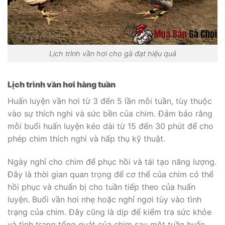
Lịch trình vần hơi cho gà đạt hiệu quả
Lịch trình vần hơi hàng tuần
Huấn luyện vần hơi từ 3 đến 5 lần mỗi tuần, tùy thuộc
vào sự thích nghi và sức bền của chim. Đảm bảo rằng
mỗi buổi huấn luyện kéo dài từ 15 đến 30 phút để cho
phép chim thích nghi và hấp thụ kỹ thuật.
Ngày nghỉ cho chim để phục hồi và tái tạo năng lượng.
Đây là thời gian quan trọng để cơ thể của chim có thể
hồi phục và chuẩn bị cho tuần tiếp theo của huấn
luyện.
Buổi vần hơi nhẹ hoặc nghỉ ngơi tùy vào tình
trạng của chim. Đây cũng là dịp để kiểm tra sức khỏe
và tình trạng tổng quát của chim sau một tuần huấn