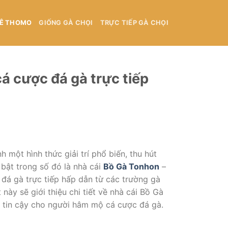
KÊ THOMO
GIỐNG GÀ CHỌI
TRỰC TIẾP GÀ CHỌI
á cược đá gà trực tiếp
một hình thức giải trí phổ biến, thu hút
bật trong số đó là nhà cái
Bồ Gà Tonhon
–
đá gà trực tiếp hấp dẫn từ các trường gà
ày sẽ giới thiệu chi tiết về nhà cái Bồ Gà
g tin cậy cho người hâm mộ cá cược đá gà.