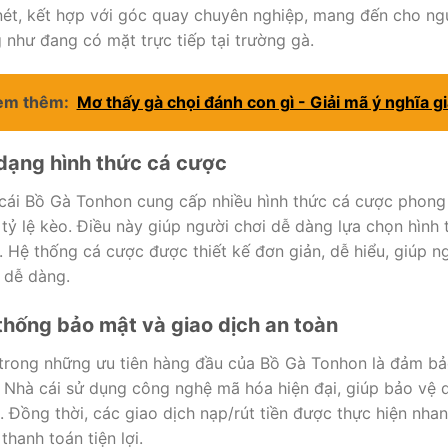
nét, kết hợp với góc quay chuyên nghiệp, mang đến cho ng
 như đang có mặt trực tiếp tại trường gà.
em thêm:
Mơ thấy gà chọi đánh con gì - Giải mã ý nghĩa g
dạng hình thức cá cược
cái Bồ Gà Tonhon cung cấp nhiều hình thức cá cược phong 
 tỷ lệ kèo. Điều này giúp người chơi dễ dàng lựa chọn hình 
. Hệ thống cá cược được thiết kế đơn giản, dễ hiểu, giúp 
 dễ dàng.
thống bảo mật và giao dịch an toàn
trong những ưu tiên hàng đầu của Bồ Gà Tonhon là đảm bảo
. Nhà cái sử dụng công nghệ mã hóa hiện đại, giúp bảo vệ d
. Đồng thời, các giao dịch nạp/rút tiền được thực hiện nh
thanh toán tiện lợi.