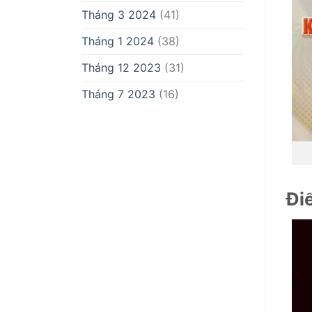
Tháng 3 2024
(41)
Tháng 1 2024
(38)
Tháng 12 2023
(31)
Tháng 7 2023
(16)
Đi