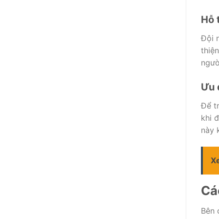
Hỗ 
Đội 
thiệ
ngườ
Ưu 
Để t
khi 
này 
X
Cá
Bên 