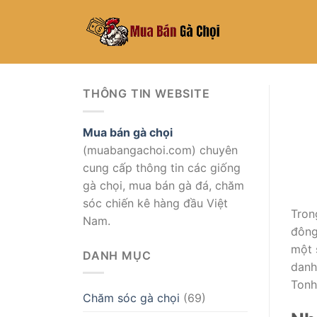
Skip
to
content
THÔNG TIN WEBSITE
Mua bán gà chọi
(muabangachoi.com) chuyên
cung cấp thông tin các giống
gà chọi, mua bán gà đá, chăm
sóc chiến kê hàng đầu Việt
Tron
Nam.
đông
một 
DANH MỤC
danh
Tonh
Chăm sóc gà chọi
(69)