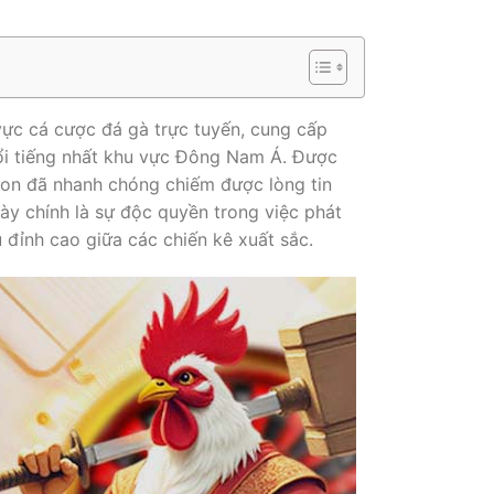
vực cá cược đá gà trực tuyến, cung cấp
nổi tiếng nhất khu vực Đông Nam Á. Được
nhon đã nhanh chóng chiếm được lòng tin
ày chính là sự độc quyền trong việc phát
 đỉnh cao giữa các chiến kê xuất sắc.