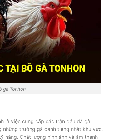
Bồ gà Tonhon
h là việc cung cấp các trận đấu đá gà
g những trường gà danh tiếng nhất khu vực,
kỹ năng. Chất lượng hình ảnh và âm thanh