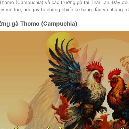
Thomo (Campuchia) và các trường gà tại Thái Lan. Đây đều
uy mô lớn, nơi quy tụ những chiến kê hàng đầu và những trậ
ờng gà Thomo (Campuchia)