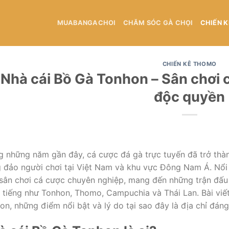
MUABANGACHOI
CHĂM SÓC GÀ CHỌI
CHIẾN 
CHIẾN KÊ THOMO
Nhà cái Bồ Gà Tonhon – Sân chơi c
độc quyền
g những năm gần đây, cá cược đá gà trực tuyến đã trở thành 
 đảo người chơi tại Việt Nam và khu vực Đông Nam Á. Nổi 
sân chơi cá cược chuyên nghiệp, mang đến những trận đấu 
 tiếng như Tonhon, Thomo, Campuchia và Thái Lan. Bài viết n
on, những điểm nổi bật và lý do tại sao đây là địa chỉ đán