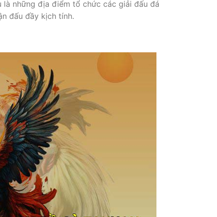
 là những địa điểm tổ chức các giải đấu đá
n đấu đầy kịch tính.