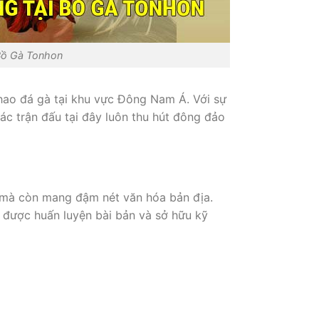
 Bồ Gà Tonhon
hao đá gà tại khu vực Đông Nam Á. Với sự
ác trận đấu tại đây luôn thu hút đông đảo
g mà còn mang đậm nét văn hóa bản địa.
 được huấn luyện bài bản và sở hữu kỹ