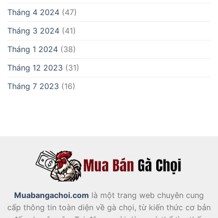
Tháng 4 2024
(47)
Tháng 3 2024
(41)
Tháng 1 2024
(38)
Tháng 12 2023
(31)
Tháng 7 2023
(16)
Muabangachoi.com
là một trang web chuyên cung
cấp thông tin toàn diện về gà chọi, từ kiến thức cơ bản