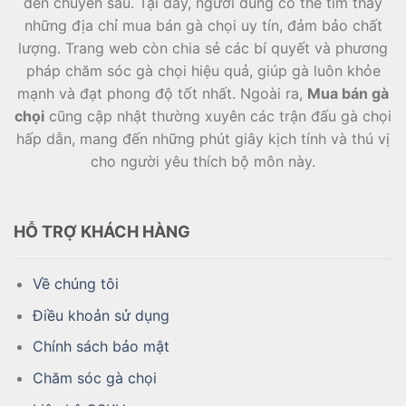
đến chuyên sâu. Tại đây, người dùng có thể tìm thấy
những địa chỉ mua bán gà chọi uy tín, đảm bảo chất
lượng. Trang web còn chia sẻ các bí quyết và phương
pháp chăm sóc gà chọi hiệu quả, giúp gà luôn khỏe
mạnh và đạt phong độ tốt nhất. Ngoài ra,
Mua bán gà
chọi
cũng cập nhật thường xuyên các trận đấu gà chọi
hấp dẫn, mang đến những phút giây kịch tính và thú vị
cho người yêu thích bộ môn này.
HỖ TRỢ KHÁCH HÀNG
Về chúng tôi
Điều khoản sử dụng
Chính sách bảo mật
Chăm sóc gà chọi