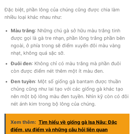
Đặc biệt, phần lông của chúng cũng được chia làm
nhiều loại khác nhau như:
Màu trắng
: Những chú gà sở hữu màu trắng tinh
được gọi là gà tre nhạn, phần lông trắng phần bên
ngoài, ở phía trong sẽ điểm xuyến đôi màu vàng
nhạt, không quá sặc sỡ.
Đuôi đen
: Không chỉ có màu trắng mà phần đuôi
còn được điểm nét thêm một ít màu đen.
Đen tuyền
: Một số giống gà bantam được thuần
chủng cũng như lai tạo với các giống gà khác tạo
nên một bộ lông màu đen tuyền. Nhìn kỹ còn có đôi
nét ánh kim trong bộ lông của chúng.
Xem thêm:
Tìm hiểu về giống gà Isa Nâu: Đặc
điểm, ưu điểm và những câu hỏi liên quan