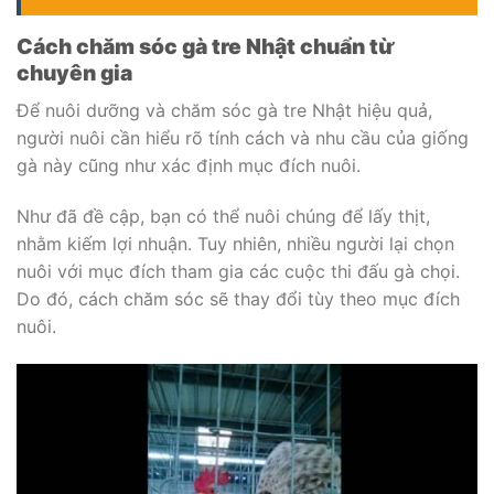
Cách chăm sóc gà tre Nhật chuẩn từ
chuyên gia
Để nuôi dưỡng và chăm sóc gà tre Nhật hiệu quả,
người nuôi cần hiểu rõ tính cách và nhu cầu của giống
gà này cũng như xác định mục đích nuôi.
Như đã đề cập, bạn có thể nuôi chúng để lấy thịt,
nhằm kiếm lợi nhuận. Tuy nhiên, nhiều người lại chọn
nuôi với mục đích tham gia các cuộc thi đấu gà chọi.
Do đó, cách chăm sóc sẽ thay đổi tùy theo mục đích
nuôi.