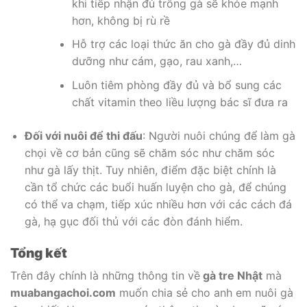
khi tiếp nhận đủ trông gà sẽ khỏe mạnh
hơn, không bị rù rề
Hỗ trợ các loại thức ăn cho gà đầy đủ dinh
dưỡng như cám, gạo, rau xanh,…
Luôn tiêm phòng đầy đủ và bổ sung các
chất vitamin theo liều lượng bác sĩ đưa ra
Đối với nuôi để thi đấu
: Người nuôi chúng để làm gà
chọi về cơ bản cũng sẽ chăm sóc như chăm sóc
như gà lấy thịt. Tuy nhiên, điểm đặc biệt chính là
cần tổ chức các buổi huấn luyện cho gà, để chúng
có thể va chạm, tiếp xúc nhiều hơn với các cách đá
gà, hạ gục đối thủ với các đòn đánh hiểm.
Tổng kết
Trên đây chính là những thông tin về
gà tre Nhật
mà
muabangachoi.com
muốn chia sẻ cho anh em nuôi gà