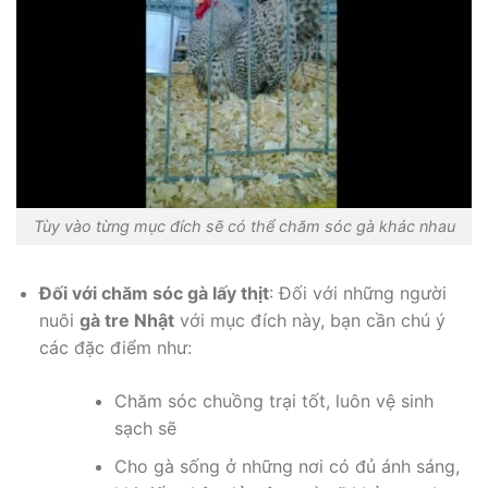
Tùy vào từng mục đích sẽ có thể chăm sóc gà khác nhau
Đối với chăm sóc gà lấy thịt
: Đối với những người
nuôi
gà tre Nhật
với mục đích này, bạn cần chú ý
các đặc điểm như:
Chăm sóc chuồng trại tốt, luôn vệ sinh
sạch sẽ
Cho gà sống ở những nơi có đủ ánh sáng,