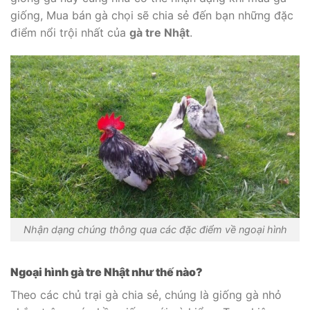
giống, Mua bán gà chọi sẽ chia sẻ đến bạn những đặc
điểm nổi trội nhất của
gà tre Nhật
.
Nhận dạng chúng thông qua các đặc điểm về ngoại hình
Ngoại hình gà tre Nhật như thế nào?
Theo các chủ trại gà chia sẻ, chúng là giống gà nhỏ