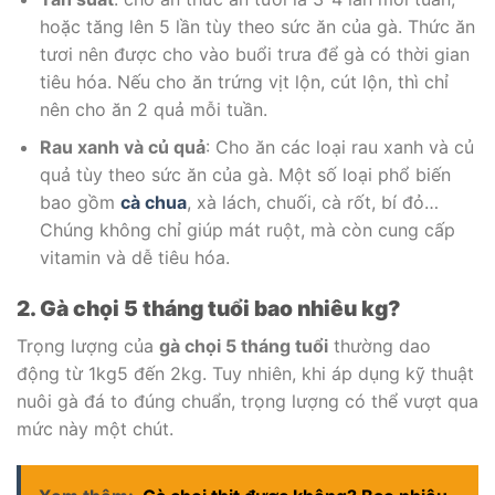
hoặc tăng lên 5 lần tùy theo sức ăn của gà. Thức ăn
tươi nên được cho vào buổi trưa để gà có thời gian
tiêu hóa. Nếu cho ăn trứng vịt lộn, cút lộn, thì chỉ
nên cho ăn 2 quả mỗi tuần.
Rau xanh và củ quả
: Cho ăn các loại rau xanh và củ
quả tùy theo sức ăn của gà. Một số loại phổ biến
bao gồm
cà chua
, xà lách, chuối, cà rốt, bí đỏ…
Chúng không chỉ giúp mát ruột, mà còn cung cấp
vitamin và dễ tiêu hóa.
2. Gà chọi 5 tháng tuổi bao nhiêu kg?
Trọng lượng của
gà chọi 5 tháng tuổi
thường dao
động từ 1kg5 đến 2kg. Tuy nhiên, khi áp dụng kỹ thuật
nuôi gà đá to đúng chuẩn, trọng lượng có thể vượt qua
mức này một chút.