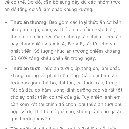
về cơ thể. Do đó, cần bổ sung đầy đủ các nhóm thức
ăn để tăng cơ và làm chắc khung xương.
Thức ăn thường
: Bao gồm các loại thức ăn cơ bản
như gạo, ngô, cám, và thóc mọc mầm. Đặc biệt,
thóc mọc mầm nên được cho gà ăn nhiều. Thức ăn
này chứa nhiều vitamin A, B, và E, rất tốt cho sự
phát triển. Số lượng thức ăn thường chiếm khoảng
50-60% tổng khẩu phần ăn trong ngày.
Thức ăn tươi
: Thức ăn tươi giúp tăng cơ, làm chắc
khung xương và phát triển lông. Các loại thức ăn
tươi bao gồm thịt bò, thịt lợn, cá, lươn, rắn, trứng…
Tất cả đều có hàm lượng dinh dưỡng cao và rất tốt
cho sự phát triển cơ thể của gà. Tuy nhiên, anh em
cần xem xét tài chính để chọn loại thức ăn tươi phù
hợp. Ví dụ, thịt bò có giá cao, không cần cho gà ăn
quá thường xuyên.
Tần suất
: cho ăn thức ăn tươi là 3-4 lần mỗi tuần,