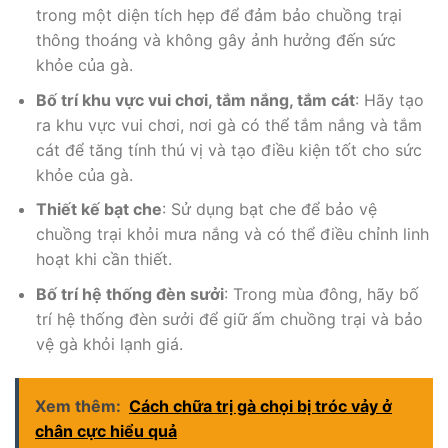
trong một diện tích hẹp để đảm bảo chuồng trại
thông thoáng và không gây ảnh hưởng đến sức
khỏe của gà.
Bố trí khu vực vui chơi, tắm nắng, tắm cát
: Hãy tạo
ra khu vực vui chơi, nơi gà có thể tắm nắng và tắm
cát để tăng tính thú vị và tạo điều kiện tốt cho sức
khỏe của gà.
Thiết kế bạt che
: Sử dụng bạt che để bảo vệ
chuồng trại khỏi mưa nắng và có thể điều chỉnh linh
hoạt khi cần thiết.
Bố trí hệ thống đèn sưởi
: Trong mùa đông, hãy bố
trí hệ thống đèn sưởi để giữ ấm chuồng trại và bảo
vệ gà khỏi lạnh giá.
Xem thêm:
Cách chữa trị gà chọi bị tróc vảy ở
chân cực hiểu quả