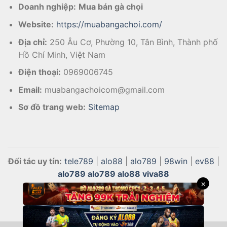
Doanh nghiệp:
Mua bán gà chọi
Website:
https://muabangachoi.com/
Địa chỉ:
250 Âu Cơ, Phường 10, Tân Bình, Thành phố
Hồ Chí Minh, Việt Nam
Điện thoại:
0969006745
Email:
muabangachoicom@gmail.com
Sơ đồ trang web:
Sitemap
Đối tác uy tín:
tele789
|
alo88
|
alo789
|
98win
|
ev88
|
alo789
alo789
alo88
viva88
×