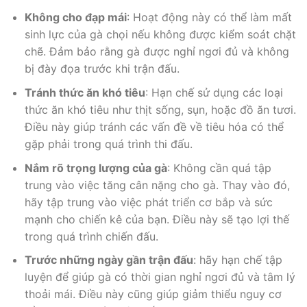
Không cho đạp mái
: Hoạt động này có thể làm mất
sinh lực của gà chọi nếu không được kiểm soát chặt
chẽ. Đảm bảo rằng gà được nghỉ ngơi đủ và không
bị đày đọa trước khi trận đấu.
Tránh thức ăn khó tiêu
: Hạn chế sử dụng các loại
thức ăn khó tiêu như thịt sống, sụn, hoặc đồ ăn tươi.
Điều này giúp tránh các vấn đề về tiêu hóa có thể
gặp phải trong quá trình thi đấu.
Nắm rõ trọng lượng của gà
: Không cần quá tập
trung vào việc tăng cân nặng cho gà. Thay vào đó,
hãy tập trung vào việc phát triển cơ bắp và sức
mạnh cho chiến kê của bạn. Điều này sẽ tạo lợi thế
trong quá trình chiến đấu.
Trước những ngày gần trận đấu
: hãy hạn chế tập
luyện để giúp gà có thời gian nghỉ ngơi đủ và tâm lý
thoải mái. Điều này cũng giúp giảm thiểu nguy cơ