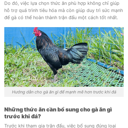
Do đó, việc lựa chọn thức ăn phù hợp không chỉ giúp
hỗ trợ quá trình tiêu hóa mà còn giúp duy trì sức mạnh
để gà có thể hoàn thành trận đấu một cách tốt nhất.
Hướng dẫn cho gà ăn gì để mạnh mẽ hơn trước khi đá
Những thức ăn cần bổ sung cho gà ăn gì
trước khi đá?
Trước khi tham gia trận đấu, việc bổ sung đúng loại