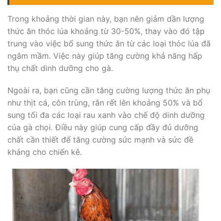
Trong khoảng thời gian này, bạn nên giảm dần lượng
thức ăn thóc lúa khoảng từ 30-50%, thay vào đó tập
trung vào việc bổ sung thức ăn từ các loại thóc lúa đã
ngâm mầm. Việc này giúp tăng cường khả năng hấp
thụ chất dinh dưỡng cho gà.
Ngoài ra, bạn cũng cần tăng cường lượng thức ăn phụ
như thịt cá, côn trùng, rắn rết lên khoảng 50% và bổ
sung tối đa các loại rau xanh vào chế độ dinh dưỡng
của gà chọi. Điều này giúp cung cấp đầy đủ dưỡng
chất cần thiết để tăng cường sức mạnh và sức đề
kháng cho chiến kê.