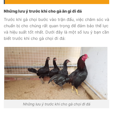
Những lưu ý trước khi cho gà ăn gì đi đá
Trước khi gà chọi bước vào trận đấu, việc chăm sóc và
chuẩn bị cho chúng rất quan trọng để đảm bảo thể lực
và hiệu suất tốt nhất. Dưới đây là một số lưu ý bạn cần
biết trước khi cho gà chọi đi đá:
Những lưu ý trước khi cho gà chọi đi đá