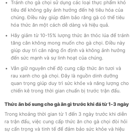
Tránh cho gà chọi sử dụng các loại thực phẩm khó
tiêu để không gây ảnh hưởng đến hệ tiêu hóa của
chúng. Điều này giúp đảm bảo rằng gà có thể tiêu
hóa thức ăn một cách dễ dàng và hiệu quả.
Hãy giảm từ 10-15% lượng thức ăn thóc lúa để tránh
tăng cân không mong muốn cho gà chọi. Điều này
giúp duy trì cân nặng ổn định và không ảnh hưởng
đến sức mạnh và sự linh hoạt của chúng.
Vẫn giữ nguyên chế độ cung cấp thức ăn tươi và
rau xanh cho gà chọi. Đây là nguồn dinh dưỡng
quan trọng giúp duy trì sức khỏe và năng lượng cho
chiến kê trong thời gian chuẩn bị trước trận đấu.
Thức ăn bổ sung cho gà ăn gì trước khi đá từ 1-3 ngày
Trong khoảng thời gian từ 1 đến 3 ngày trước khi diễn
ra trận đấu, việc cung cấp thức ăn cho gà chọi đòi hỏi
sự cẩn trọng và tinh tế để đảm bảo sức khỏe và hiệu