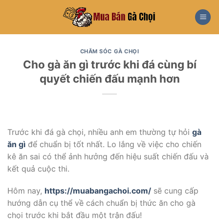
Skip
to
content
CHĂM SÓC GÀ CHỌI
Cho gà ăn gì trước khi đá cùng bí
quyết chiến đấu mạnh hơn
Trước khi đá gà chọi, nhiều anh em thường tự hỏi
gà
ăn gì
để chuẩn bị tốt nhất. Lo lắng về việc cho chiến
kê ăn sai có thể ảnh hưởng đến hiệu suất chiến đấu và
kết quả cuộc thi.
Hôm nay,
https://muabangachoi.com/
sẽ cung cấp
hướng dẫn cụ thể về cách chuẩn bị thức ăn cho gà
chọi trước khi bắt đầu một trận đấu!